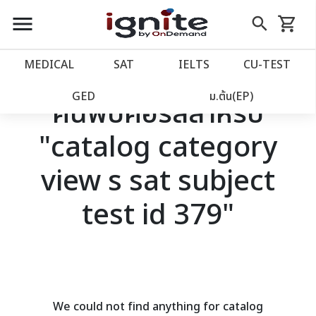
close
close
Skip
menu
search
shopping_cart
รถเข็น
to
Content
หน้าแรก
account_balance
MEDICAL
SAT
IELTS
CU‑TEST
เว็บไซต์อิกไนท์
power_settings_new
GED
ม.ต้น(EP)
ค้นพบคอร์สสำหรับ
"catalog category
โปรโมชั่น
local_offer
view s sat subject
วางแผนการเรียน
import_contacts
test id 379"
เข้าสู่ระบบ
account_circle
ลงทะเบียน
assignment
We could not find anything for catalog