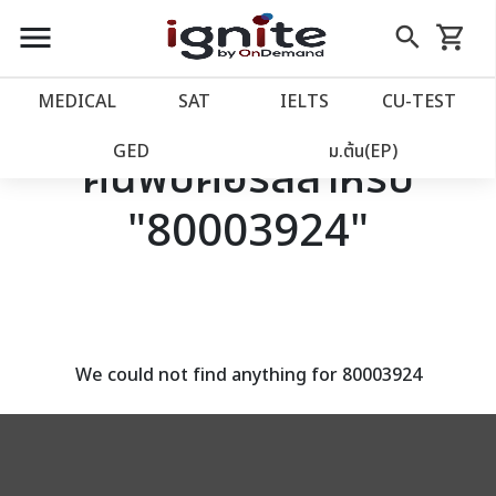
close
close
Skip
menu
search
shopping_cart
รถเข็น
to
Content
หน้าแรก
account_balance
MEDICAL
SAT
IELTS
CU‑TEST
เว็บไซต์อิกไนท์
power_settings_new
GED
ม.ต้น(EP)
ค้นพบคอร์สสำหรับ
"80003924"
โปรโมชั่น
local_offer
วางแผนการเรียน
import_contacts
เข้าสู่ระบบ
account_circle
We could not find anything for 80003924
ลงทะเบียน
assignment