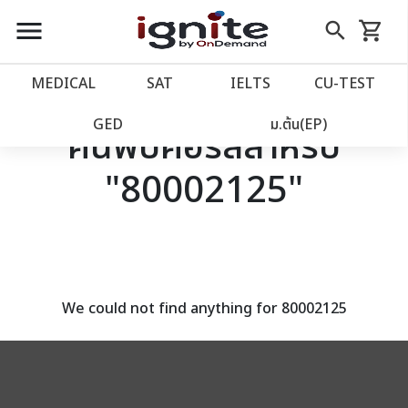
close
close
Skip
menu
search
shopping_cart
รถเข็น
to
Content
หน้าแรก
account_balance
MEDICAL
SAT
IELTS
CU‑TEST
เว็บไซต์อิกไนท์
power_settings_new
GED
ม.ต้น(EP)
ค้นพบคอร์สสำหรับ
"80002125"
โปรโมชั่น
local_offer
วางแผนการเรียน
import_contacts
เข้าสู่ระบบ
account_circle
We could not find anything for 80002125
ลงทะเบียน
assignment