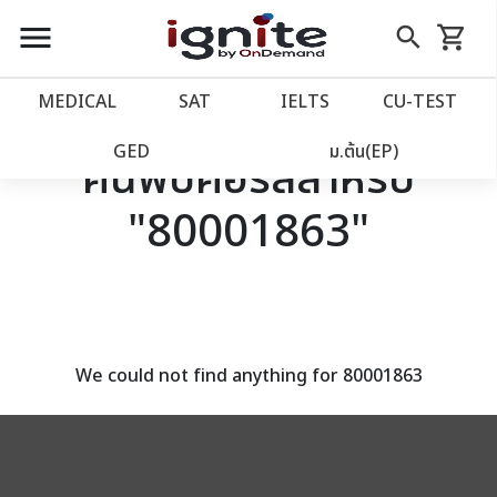
close
close
Skip
menu
search
shopping_cart
รถเข็น
to
Content
หน้าแรก
account_balance
MEDICAL
SAT
IELTS
CU‑TEST
เว็บไซต์อิกไนท์
power_settings_new
GED
ม.ต้น(EP)
ค้นพบคอร์สสำหรับ
"80001863"
โปรโมชั่น
local_offer
วางแผนการเรียน
import_contacts
เข้าสู่ระบบ
account_circle
We could not find anything for 80001863
ลงทะเบียน
assignment