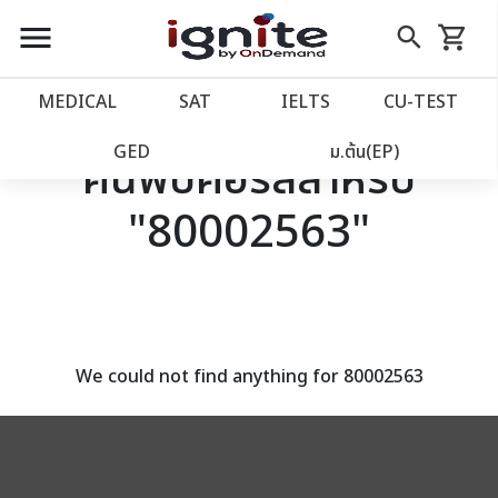
close
close
Skip
menu
search
shopping_cart
รถเข็น
to
Content
หน้าแรก
account_balance
MEDICAL
SAT
IELTS
CU‑TEST
เว็บไซต์อิกไนท์
power_settings_new
GED
ม.ต้น(EP)
ค้นพบคอร์สสำหรับ
"80002563"
โปรโมชั่น
local_offer
วางแผนการเรียน
import_contacts
เข้าสู่ระบบ
account_circle
We could not find anything for 80002563
ลงทะเบียน
assignment