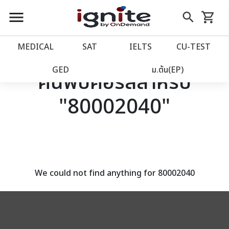
close
close
Skip
menu
search
shopping_cart
รถเข็น
to
Content
หน้าแรก
account_balance
MEDICAL
SAT
IELTS
CU‑TEST
เว็บไซต์อิกไนท์
power_settings_new
GED
ม.ต้น(EP)
ค้นพบคอร์สสำหรับ
"80002040"
โปรโมชั่น
local_offer
วางแผนการเรียน
import_contacts
เข้าสู่ระบบ
account_circle
We could not find anything for 80002040
ลงทะเบียน
assignment