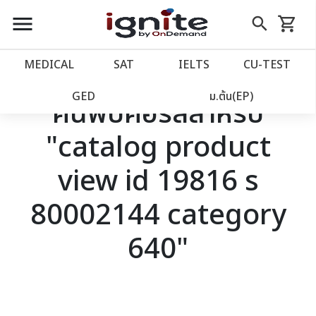
close
close
Skip
menu
search
shopping_cart
รถเข็น
to
Content
หน้าแรก
account_balance
MEDICAL
SAT
IELTS
CU‑TEST
เว็บไซต์อิกไนท์
power_settings_new
GED
ม.ต้น(EP)
ค้นพบคอร์สสำหรับ
"catalog product
โปรโมชั่น
local_offer
view id 19816 s
วางแผนการเรียน
import_contacts
80002144 category
เข้าสู่ระบบ
account_circle
640"
ลงทะเบียน
assignment