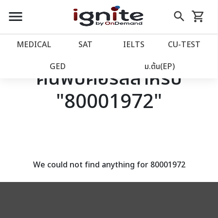
close
close
Skip
menu
search
shopping_cart
รถเข็น
to
Content
หน้าแรก
account_balance
MEDICAL
SAT
IELTS
CU‑TEST
เว็บไซต์อิกไนท์
power_settings_new
GED
ม.ต้น(EP)
ค้นพบคอร์สสำหรับ
"80001972"
โปรโมชั่น
local_offer
วางแผนการเรียน
import_contacts
เข้าสู่ระบบ
account_circle
We could not find anything for 80001972
ลงทะเบียน
assignment