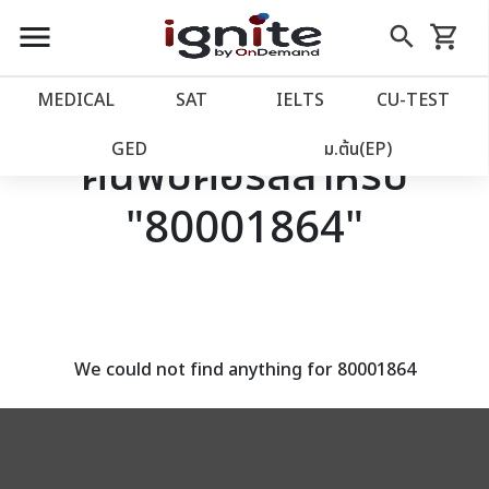
close
close
Skip
menu
search
shopping_cart
รถเข็น
to
Content
หน้าแรก
account_balance
MEDICAL
SAT
IELTS
CU‑TEST
เว็บไซต์อิกไนท์
power_settings_new
GED
ม.ต้น(EP)
ค้นพบคอร์สสำหรับ
"80001864"
โปรโมชั่น
local_offer
วางแผนการเรียน
import_contacts
เข้าสู่ระบบ
account_circle
We could not find anything for 80001864
ลงทะเบียน
assignment