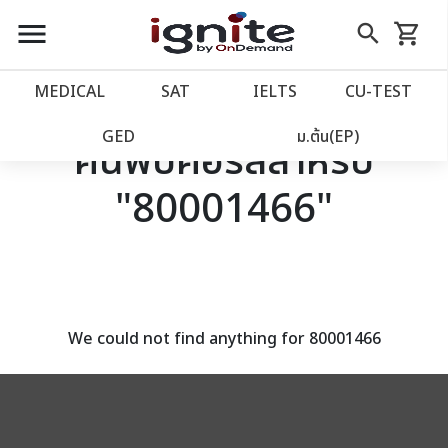
close
close
Skip
menu
search
shopping_cart
รถเข็น
to
Content
หน้าแรก
account_balance
MEDICAL
SAT
IELTS
CU‑TEST
เว็บไซต์อิกไนท์
power_settings_new
GED
ม.ต้น(EP)
ค้นพบคอร์สสำหรับ
"80001466"
โปรโมชั่น
local_offer
วางแผนการเรียน
import_contacts
เข้าสู่ระบบ
account_circle
We could not find anything for 80001466
ลงทะเบียน
assignment