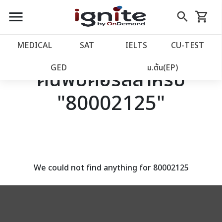
close
close
Skip
menu
search
shopping_cart
รถเข็น
to
Content
หน้าแรก
account_balance
MEDICAL
SAT
IELTS
CU‑TEST
เว็บไซต์อิกไนท์
power_settings_new
GED
ม.ต้น(EP)
ค้นพบคอร์สสำหรับ
"80002125"
โปรโมชั่น
local_offer
วางแผนการเรียน
import_contacts
เข้าสู่ระบบ
account_circle
We could not find anything for 80002125
ลงทะเบียน
assignment