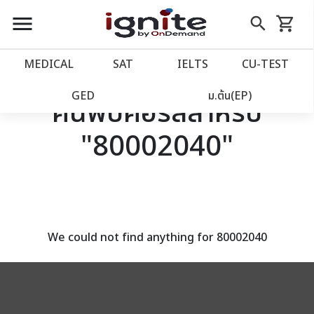
close
close
Skip
menu
search
shopping_cart
รถเข็น
to
Content
หน้าแรก
account_balance
MEDICAL
SAT
IELTS
CU‑TEST
เว็บไซต์อิกไนท์
power_settings_new
GED
ม.ต้น(EP)
ค้นพบคอร์สสำหรับ
"80002040"
โปรโมชั่น
local_offer
วางแผนการเรียน
import_contacts
เข้าสู่ระบบ
account_circle
We could not find anything for 80002040
ลงทะเบียน
assignment