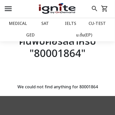
close
close
Skip
menu
search
shopping_cart
รถเข็น
to
Content
หน้าแรก
account_balance
MEDICAL
SAT
IELTS
CU‑TEST
เว็บไซต์อิกไนท์
power_settings_new
GED
ม.ต้น(EP)
ค้นพบคอร์สสำหรับ
"80001864"
โปรโมชั่น
local_offer
วางแผนการเรียน
import_contacts
เข้าสู่ระบบ
account_circle
We could not find anything for 80001864
ลงทะเบียน
assignment