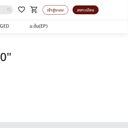
favorite_border
shopping_cart
รถเข็น
เข้าสู่ระบบ
ลงทะเบียน
GED
ม.ต้น(EP)
40"