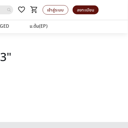
favorite_border
shopping_cart
รถเข็น
เข้าสู่ระบบ
ลงทะเบียน
GED
ม.ต้น(EP)
63"