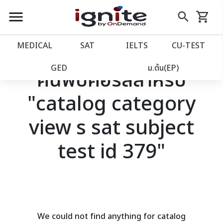
close
close
Skip
menu
search
shopping_cart
รถเข็น
to
Content
หน้าแรก
account_balance
MEDICAL
SAT
IELTS
CU‑TEST
เว็บไซต์อิกไนท์
power_settings_new
GED
ม.ต้น(EP)
ค้นพบคอร์สสำหรับ
"catalog category
โปรโมชั่น
local_offer
view s sat subject
วางแผนการเรียน
import_contacts
test id 379"
เข้าสู่ระบบ
account_circle
ลงทะเบียน
assignment
We could not find anything for catalog