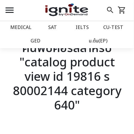
close
close
Skip
menu
search
shopping_cart
รถเข็น
to
Content
หน้าแรก
account_balance
MEDICAL
SAT
IELTS
CU‑TEST
เว็บไซต์อิกไนท์
power_settings_new
GED
ม.ต้น(EP)
ค้นพบคอร์สสำหรับ
"catalog product
โปรโมชั่น
local_offer
view id 19816 s
วางแผนการเรียน
import_contacts
80002144 category
เข้าสู่ระบบ
account_circle
640"
ลงทะเบียน
assignment