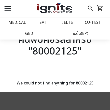
close
close
Skip
menu
search
shopping_cart
รถเข็น
to
Content
หน้าแรก
account_balance
MEDICAL
SAT
IELTS
CU‑TEST
เว็บไซต์อิกไนท์
power_settings_new
GED
ม.ต้น(EP)
ค้นพบคอร์สสำหรับ
"80002125"
โปรโมชั่น
local_offer
วางแผนการเรียน
import_contacts
เข้าสู่ระบบ
account_circle
We could not find anything for 80002125
ลงทะเบียน
assignment