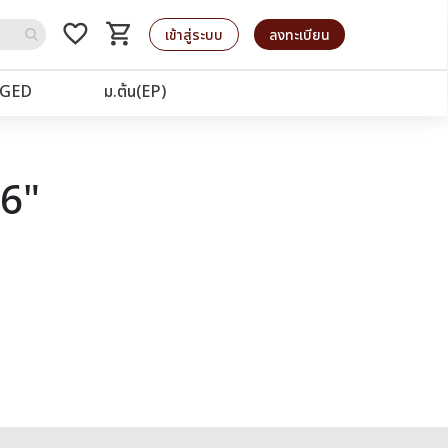
favorite_border
shopping_cart
รถเข็น
เข้าสู่ระบบ
ลงทะเบียน
GED
ม.ต้น(EP)
76"