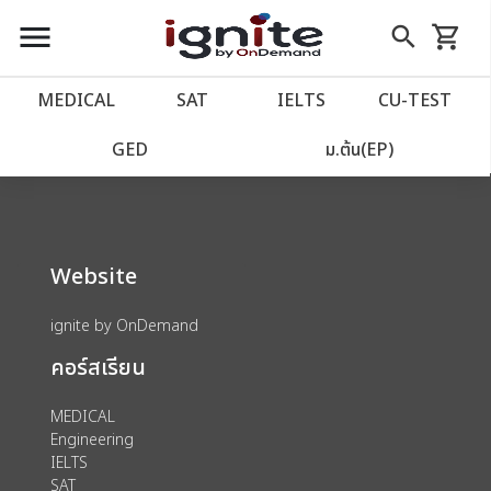
close
close
Skip
menu
search
shopping_cart
รถเข็น
to
Content
หน้าแรก
account_balance
MEDICAL
SAT
IELTS
CU‑TEST
We could not find anything for 80002039
เว็บไซต์อิกไนท์
power_settings_new
GED
ม.ต้น(EP)
โปรโมชั่น
local_offer
Website
วางแผนการเรียน
import_contacts
ignite by OnDemand
เข้าสู่ระบบ
account_circle
คอร์สเรียน
ลงทะเบียน
assignment
MEDICAL
Engineering
IELTS
SAT