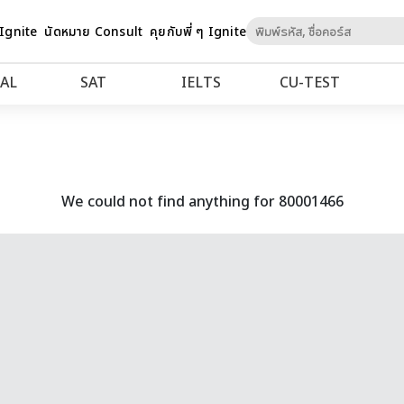
Skip
 Ignite
นัดหมาย Consult
คุยกับพี่ ๆ Ignite
to
Content
AL
SAT
IELTS
CU‑TEST
We could not find anything for 80001466