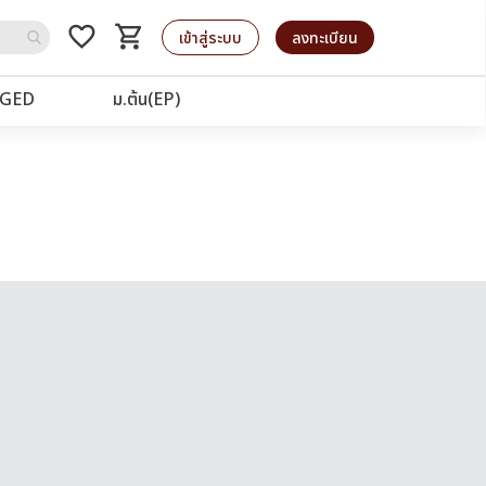
favorite_border
shopping_cart
รถเข็น
เข้าสู่ระบบ
ลงทะเบียน
GED
ม.ต้น(EP)