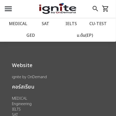
close
close
Skip
menu
search
shopping_cart
รถเข็น
to
Content
หน้าแรก
account_balance
MEDICAL
SAT
IELTS
CU‑TEST
We could not find anything for 80000177
เว็บไซต์อิกไนท์
power_settings_new
GED
ม.ต้น(EP)
โปรโมชั่น
local_offer
Website
วางแผนการเรียน
import_contacts
ignite by OnDemand
เข้าสู่ระบบ
account_circle
คอร์สเรียน
ลงทะเบียน
assignment
MEDICAL
Engineering
IELTS
SAT