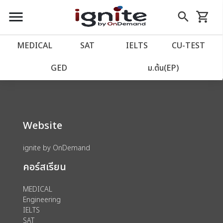
close
close
Skip
menu
search
shopping_cart
รถเข็น
to
Content
หน้าแรก
account_balance
MEDICAL
SAT
IELTS
CU‑TEST
We could not find anything for 80000177
เว็บไซต์อิกไนท์
power_settings_new
GED
ม.ต้น(EP)
โปรโมชั่น
local_offer
Website
วางแผนการเรียน
import_contacts
ignite by OnDemand
เข้าสู่ระบบ
account_circle
คอร์สเรียน
ลงทะเบียน
assignment
MEDICAL
Engineering
IELTS
SAT