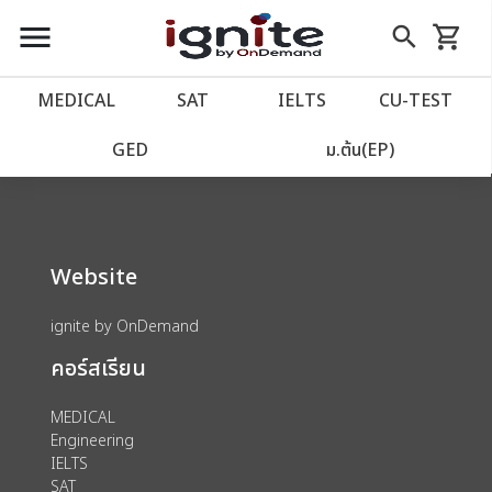
close
close
Skip
menu
search
shopping_cart
รถเข็น
to
Content
หน้าแรก
account_balance
MEDICAL
SAT
IELTS
CU‑TEST
We could not find anything for 80000179
เว็บไซต์อิกไนท์
power_settings_new
GED
ม.ต้น(EP)
โปรโมชั่น
local_offer
Website
วางแผนการเรียน
import_contacts
ignite by OnDemand
เข้าสู่ระบบ
account_circle
คอร์สเรียน
ลงทะเบียน
assignment
MEDICAL
Engineering
IELTS
SAT