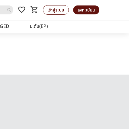
favorite_border
shopping_cart
รถเข็น
เข้าสู่ระบบ
ลงทะเบียน
GED
ม.ต้น(EP)