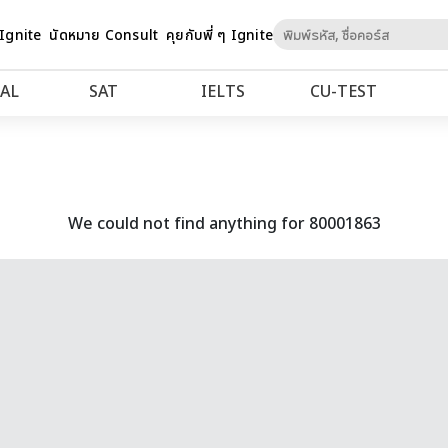
Skip
 Ignite
นัดหมาย Consult
คุยกับพี่ ๆ Ignite
to
Content
AL
SAT
IELTS
CU‑TEST
We could not find anything for 80001863