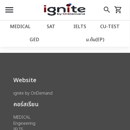
close
close
Skip
menu
search
shopping_cart
รถเข็น
to
Content
หน้าแรก
account_balance
MEDICAL
SAT
IELTS
CU‑TEST
We could not find anything for catalog
เว็บไซต์อิกไนท์
power_settings_new
GED
ม.ต้น(EP)
category view s sat subject test id 379
โปรโมชั่น
local_offer
วางแผนการเรียน
import_contacts
Website
เข้าสู่ระบบ
account_circle
ignite by OnDemand
คอร์สเรียน
ลงทะเบียน
assignment
MEDICAL
Engineering
IELTS