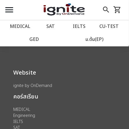
close
close
Skip
menu
search
shopping_cart
รถเข็น
to
Content
หน้าแรก
account_balance
MEDICAL
SAT
IELTS
CU‑TEST
We could not find anything for 80002040
เว็บไซต์อิกไนท์
power_settings_new
GED
ม.ต้น(EP)
โปรโมชั่น
local_offer
Website
วางแผนการเรียน
import_contacts
ignite by OnDemand
เข้าสู่ระบบ
account_circle
คอร์สเรียน
ลงทะเบียน
assignment
MEDICAL
Engineering
IELTS
SAT