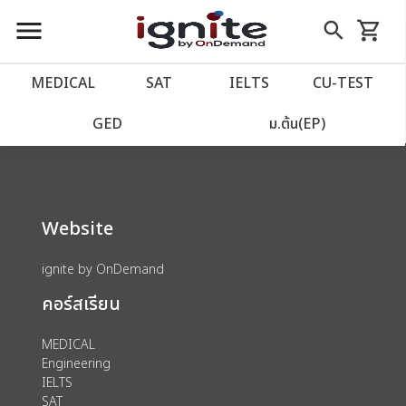
close
close
Skip
menu
search
shopping_cart
รถเข็น
to
Content
หน้าแรก
account_balance
MEDICAL
SAT
IELTS
CU‑TEST
We could not find anything for 80002125
เว็บไซต์อิกไนท์
power_settings_new
GED
ม.ต้น(EP)
โปรโมชั่น
local_offer
Website
วางแผนการเรียน
import_contacts
ignite by OnDemand
เข้าสู่ระบบ
account_circle
คอร์สเรียน
ลงทะเบียน
assignment
MEDICAL
Engineering
IELTS
SAT