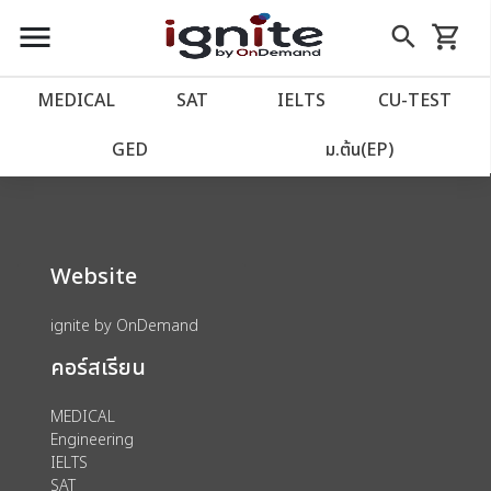
close
close
Skip
menu
search
shopping_cart
รถเข็น
to
Content
หน้าแรก
account_balance
MEDICAL
SAT
IELTS
CU‑TEST
We could not find anything for 80002125
เว็บไซต์อิกไนท์
power_settings_new
GED
ม.ต้น(EP)
โปรโมชั่น
local_offer
Website
วางแผนการเรียน
import_contacts
ignite by OnDemand
เข้าสู่ระบบ
account_circle
คอร์สเรียน
ลงทะเบียน
assignment
MEDICAL
Engineering
IELTS
SAT