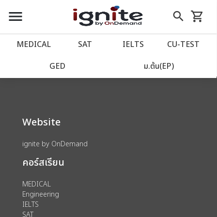
close
close
Skip
menu
search
shopping_cart
รถเข็น
to
Content
หน้าแรก
account_balance
MEDICAL
SAT
IELTS
CU‑TEST
We could not find anything for 80000179
เว็บไซต์อิกไนท์
power_settings_new
GED
ม.ต้น(EP)
โปรโมชั่น
local_offer
Website
วางแผนการเรียน
import_contacts
ignite by OnDemand
เข้าสู่ระบบ
account_circle
คอร์สเรียน
ลงทะเบียน
assignment
MEDICAL
Engineering
IELTS
SAT