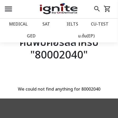
close
close
Skip
menu
search
shopping_cart
รถเข็น
to
Content
หน้าแรก
account_balance
MEDICAL
SAT
IELTS
CU‑TEST
เว็บไซต์อิกไนท์
power_settings_new
GED
ม.ต้น(EP)
ค้นพบคอร์สสำหรับ
"80002040"
โปรโมชั่น
local_offer
วางแผนการเรียน
import_contacts
เข้าสู่ระบบ
account_circle
We could not find anything for 80002040
ลงทะเบียน
assignment