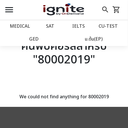
close
close
Skip
menu
search
shopping_cart
รถเข็น
to
Content
หน้าแรก
account_balance
MEDICAL
SAT
IELTS
CU‑TEST
เว็บไซต์อิกไนท์
power_settings_new
GED
ม.ต้น(EP)
ค้นพบคอร์สสำหรับ
"80002019"
โปรโมชั่น
local_offer
วางแผนการเรียน
import_contacts
เข้าสู่ระบบ
account_circle
We could not find anything for 80002019
ลงทะเบียน
assignment