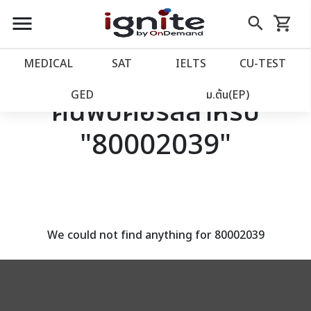
close
close
Skip
menu
search
shopping_cart
รถเข็น
to
Content
หน้าแรก
account_balance
MEDICAL
SAT
IELTS
CU‑TEST
เว็บไซต์อิกไนท์
power_settings_new
GED
ม.ต้น(EP)
ค้นพบคอร์สสำหรับ
"80002039"
โปรโมชั่น
local_offer
วางแผนการเรียน
import_contacts
เข้าสู่ระบบ
account_circle
We could not find anything for 80002039
ลงทะเบียน
assignment