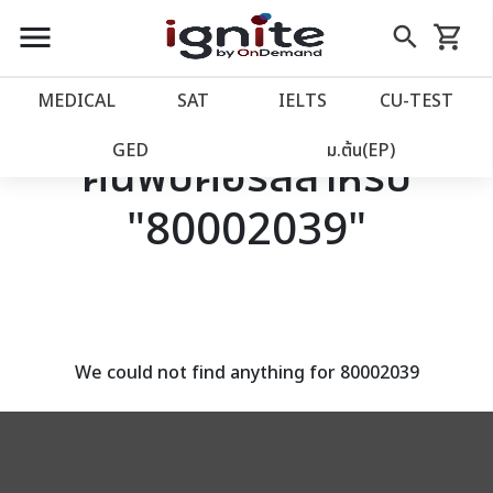
close
close
Skip
menu
search
shopping_cart
รถเข็น
to
Content
หน้าแรก
account_balance
MEDICAL
SAT
IELTS
CU‑TEST
เว็บไซต์อิกไนท์
power_settings_new
GED
ม.ต้น(EP)
ค้นพบคอร์สสำหรับ
"80002039"
โปรโมชั่น
local_offer
วางแผนการเรียน
import_contacts
เข้าสู่ระบบ
account_circle
We could not find anything for 80002039
ลงทะเบียน
assignment