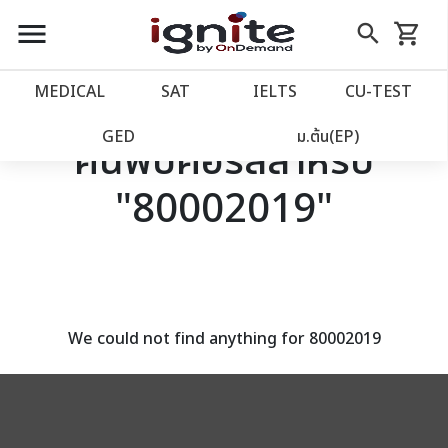
close
close
Skip
menu
search
shopping_cart
รถเข็น
to
Content
หน้าแรก
account_balance
MEDICAL
SAT
IELTS
CU‑TEST
เว็บไซต์อิกไนท์
power_settings_new
GED
ม.ต้น(EP)
ค้นพบคอร์สสำหรับ
"80002019"
โปรโมชั่น
local_offer
วางแผนการเรียน
import_contacts
เข้าสู่ระบบ
account_circle
We could not find anything for 80002019
ลงทะเบียน
assignment