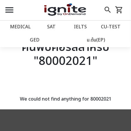
close
close
Skip
menu
search
shopping_cart
รถเข็น
to
Content
หน้าแรก
account_balance
MEDICAL
SAT
IELTS
CU‑TEST
เว็บไซต์อิกไนท์
power_settings_new
GED
ม.ต้น(EP)
ค้นพบคอร์สสำหรับ
"80002021"
โปรโมชั่น
local_offer
วางแผนการเรียน
import_contacts
เข้าสู่ระบบ
account_circle
We could not find anything for 80002021
ลงทะเบียน
assignment