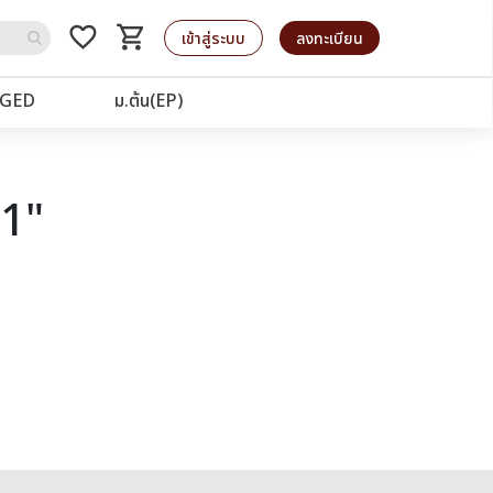
favorite_border
shopping_cart
รถเข็น
เข้าสู่ระบบ
ลงทะเบียน
GED
ม.ต้น(EP)
21"