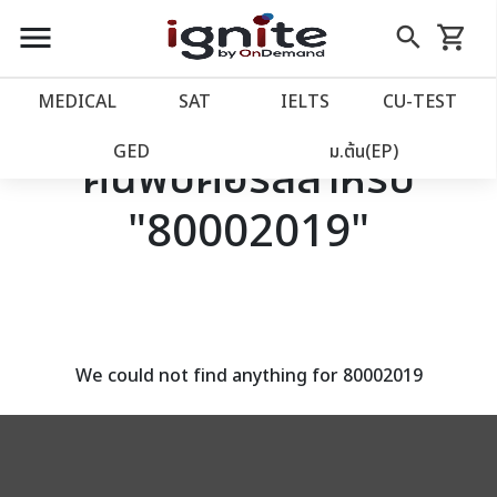
close
close
Skip
menu
search
shopping_cart
รถเข็น
to
Content
หน้าแรก
account_balance
MEDICAL
SAT
IELTS
CU‑TEST
เว็บไซต์อิกไนท์
power_settings_new
GED
ม.ต้น(EP)
ค้นพบคอร์สสำหรับ
"80002019"
โปรโมชั่น
local_offer
วางแผนการเรียน
import_contacts
เข้าสู่ระบบ
account_circle
We could not find anything for 80002019
ลงทะเบียน
assignment