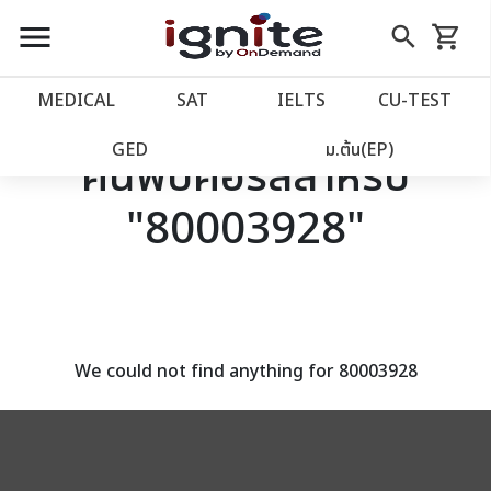
close
close
Skip
menu
search
shopping_cart
รถเข็น
to
Content
หน้าแรก
account_balance
MEDICAL
SAT
IELTS
CU‑TEST
เว็บไซต์อิกไนท์
power_settings_new
GED
ม.ต้น(EP)
ค้นพบคอร์สสำหรับ
"80003928"
โปรโมชั่น
local_offer
วางแผนการเรียน
import_contacts
เข้าสู่ระบบ
account_circle
We could not find anything for 80003928
ลงทะเบียน
assignment