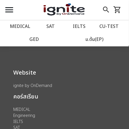
close
close
Skip
menu
search
shopping_cart
รถเข็น
to
Content
หน้าแรก
account_balance
MEDICAL
SAT
IELTS
CU‑TEST
We could not find anything for 80000725
เว็บไซต์อิกไนท์
power_settings_new
GED
ม.ต้น(EP)
โปรโมชั่น
local_offer
Website
วางแผนการเรียน
import_contacts
ignite by OnDemand
เข้าสู่ระบบ
account_circle
คอร์สเรียน
ลงทะเบียน
assignment
MEDICAL
Engineering
IELTS
SAT