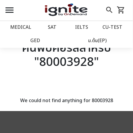
close
close
Skip
menu
search
shopping_cart
รถเข็น
to
Content
หน้าแรก
account_balance
MEDICAL
SAT
IELTS
CU‑TEST
เว็บไซต์อิกไนท์
power_settings_new
GED
ม.ต้น(EP)
ค้นพบคอร์สสำหรับ
"80003928"
โปรโมชั่น
local_offer
วางแผนการเรียน
import_contacts
เข้าสู่ระบบ
account_circle
We could not find anything for 80003928
ลงทะเบียน
assignment