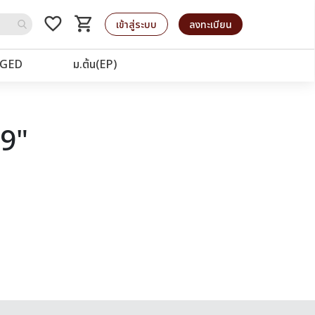
favorite_border
shopping_cart
รถเข็น
เข้าสู่ระบบ
ลงทะเบียน
GED
ม.ต้น(EP)
79"