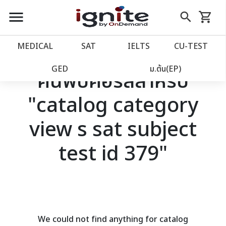
close
close
Skip
menu
search
shopping_cart
รถเข็น
to
Content
หน้าแรก
account_balance
MEDICAL
SAT
IELTS
CU‑TEST
เว็บไซต์อิกไนท์
power_settings_new
GED
ม.ต้น(EP)
ค้นพบคอร์สสำหรับ
"catalog category
โปรโมชั่น
local_offer
view s sat subject
วางแผนการเรียน
import_contacts
test id 379"
เข้าสู่ระบบ
account_circle
ลงทะเบียน
assignment
We could not find anything for catalog