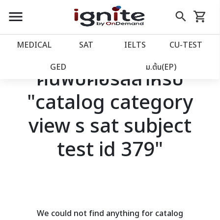
close
close
Skip
menu
search
shopping_cart
รถเข็น
to
Content
หน้าแรก
account_balance
MEDICAL
SAT
IELTS
CU‑TEST
เว็บไซต์อิกไนท์
power_settings_new
GED
ม.ต้น(EP)
ค้นพบคอร์สสำหรับ
"catalog category
โปรโมชั่น
local_offer
view s sat subject
วางแผนการเรียน
import_contacts
test id 379"
เข้าสู่ระบบ
account_circle
ลงทะเบียน
assignment
We could not find anything for catalog