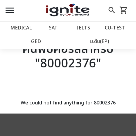
close
close
Skip
menu
search
shopping_cart
รถเข็น
to
Content
หน้าแรก
account_balance
MEDICAL
SAT
IELTS
CU‑TEST
เว็บไซต์อิกไนท์
power_settings_new
GED
ม.ต้น(EP)
ค้นพบคอร์สสำหรับ
"80002376"
โปรโมชั่น
local_offer
วางแผนการเรียน
import_contacts
เข้าสู่ระบบ
account_circle
We could not find anything for 80002376
ลงทะเบียน
assignment