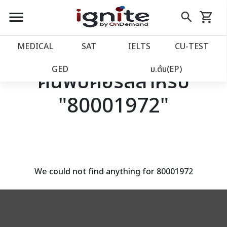
close
close
Skip
menu
search
shopping_cart
รถเข็น
to
Content
หน้าแรก
account_balance
MEDICAL
SAT
IELTS
CU‑TEST
เว็บไซต์อิกไนท์
power_settings_new
GED
ม.ต้น(EP)
ค้นพบคอร์สสำหรับ
"80001972"
โปรโมชั่น
local_offer
วางแผนการเรียน
import_contacts
เข้าสู่ระบบ
account_circle
We could not find anything for 80001972
ลงทะเบียน
assignment