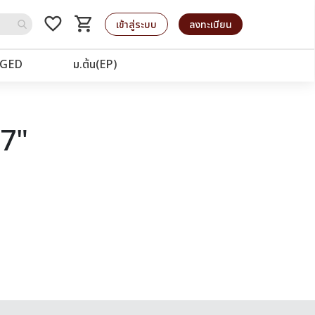
favorite_border
shopping_cart
รถเข็น
เข้าสู่ระบบ
ลงทะเบียน
GED
ม.ต้น(EP)
77"