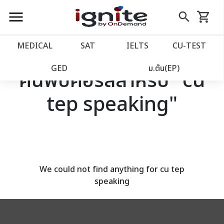
close
close
Skip
menu
search
shopping_cart
รถเข็น
to
Content
หน้าแรก
account_balance
MEDICAL
SAT
IELTS
CU‑TEST
เว็บไซต์อิกไนท์
power_settings_new
GED
ม.ต้น(EP)
ค้นพบคอร์สสำหรับ "cu
tep speaking"
โปรโมชั่น
local_offer
วางแผนการเรียน
import_contacts
เข้าสู่ระบบ
account_circle
We could not find anything for cu tep
speaking
ลงทะเบียน
assignment