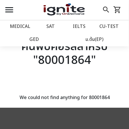
close
close
Skip
menu
search
shopping_cart
รถเข็น
to
Content
หน้าแรก
account_balance
MEDICAL
SAT
IELTS
CU‑TEST
เว็บไซต์อิกไนท์
power_settings_new
GED
ม.ต้น(EP)
ค้นพบคอร์สสำหรับ
"80001864"
โปรโมชั่น
local_offer
วางแผนการเรียน
import_contacts
เข้าสู่ระบบ
account_circle
We could not find anything for 80001864
ลงทะเบียน
assignment