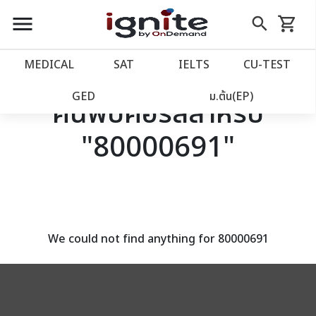
close
close
Skip
menu
search
shopping_cart
รถเข็น
to
Content
หน้าแรก
account_balance
MEDICAL
SAT
IELTS
CU‑TEST
เว็บไซต์อิกไนท์
power_settings_new
GED
ม.ต้น(EP)
ค้นพบคอร์สสำหรับ
"80000691"
โปรโมชั่น
local_offer
วางแผนการเรียน
import_contacts
เข้าสู่ระบบ
account_circle
We could not find anything for 80000691
ลงทะเบียน
assignment